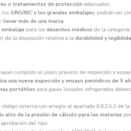
res o tratamientos de protección
adecuados.
s los
GRG/IBC y los grandes embalajes
, podrán ser c
 l
levar más de una marca
.
e embalaje
para los
desechos médicos
de la categoría
) de la disposición relativa a la
durabilidad y legibili
ayan cumplido el plazo previsto de inspección y ensay
liza una nueva inspección y ensayo periódicos de 5 a
rnas portátiles
para gases licuados refrigerados deberá
código cisterna con arreglo al apartado 6.8.2.5.2 de l
ás alto de la presión de cálculo para las materias
per
 aprobación del tipo.