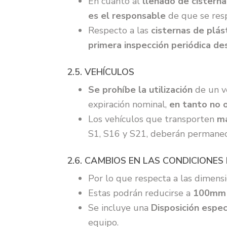
En cuanto al
llenado de cisterna
es el responsable
de que se res
Respecto a las
cisternas de plás
primera inspección periódica de
2.5. VEHÍCULOS
Se prohíbe la utilización
de un ve
expiración nominal,
en tanto no 
Los vehículos que transporten
ma
S1, S16 y S21, deberán permane
2.6. CAMBIOS EN LAS CONDICIONES
Por lo que respecta a las dimens
Estas podrán reducirse a
100mm 
Se incluye una
Disposición espec
equipo.