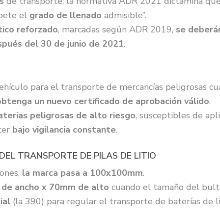
s
de transporte, la normativa ADR 2021 dictamina que
pete el
grado de llenado
admisible”.
tico reforzado
, marcadas según ADR 2019,
se deberá
spués del 30 de junio de 2021
.
hículo para el transporte de mercancías peligrosas cu
obtenga un nuevo certificado de aprobación válido
.
terias peligrosas de alto riesgo
, susceptibles de apl
cer
bajo vigilancia constante
.
 DEL TRANSPORTE DE PILAS DE LITIO
iones,
la marca pasa a 100x100mm
.
de ancho x 70mm de alto
cuando el tamaño del bulto 
ial
(la 390) para regular el transporte de baterías de l