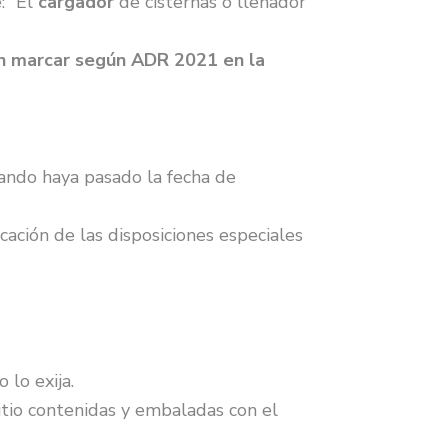
: “El
cargador
de cisternas o llenador
n marcar según ADR 2021 en la
ando haya pasado la fecha de
icación de las disposiciones especiales
lo exija.
itio contenidas y embaladas con el