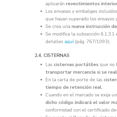
aplicarán
revestimientos interio
Los envases y embalajes incluido
que hayan superado los ensayos y
Se crea una
nueva instrucción d
Se modifica la subsección 6.1.3.1 e
detalles
aquí
(pág. 767/1093).
2.4. CISTERNAS
Las
cisternas portátiles
que no h
transportar mercancía si se rea
En la carta de porte de las
ciste
tiempo de retención real
.
Cuando en el marcado se exija un 
dicho código indicará el valor m
conformidad con el certificado de