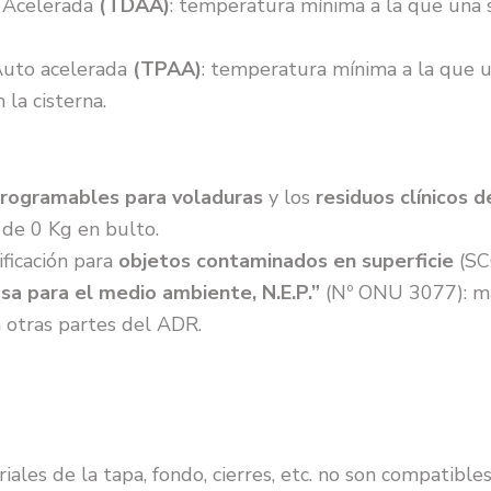
 Acelerada
(TDAA)
: temperatura mínima a la que una 
Auto acelerada
(TPAA)
: temperatura mínima a la que 
 la cisterna.
programables para voladuras
y los
residuos clínicos 
r de 0 Kg en bulto.
ificación para
objetos contaminados en superficie
(SCO
osa para el medio ambiente, N.E.P.”
(Nº ONU 3077): mat
n otras partes del ADR.
iales de la tapa, fondo, cierres, etc. no son compatibles